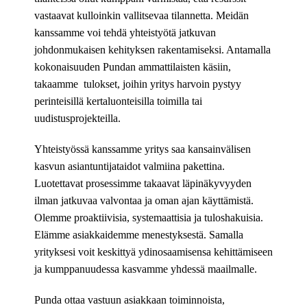
vastaavat kulloinkin vallitsevaa tilannetta. Meidän
kanssamme voi tehdä yhteistyötä jatkuvan
johdonmukaisen kehityksen rakentamiseksi. Antamalla
kokonaisuuden Pundan ammattilaisten käsiin,
takaamme tulokset, joihin yritys harvoin pystyy
perinteisillä kertaluonteisilla toimilla tai
uudistusprojekteilla.
Yhteistyössä kanssamme yritys saa kansainvälisen
kasvun asiantuntijataidot valmiina pakettina.
Luotettavat prosessimme takaavat läpinäkyvyyden
ilman jatkuvaa valvontaa ja oman ajan käyttämistä.
Olemme proaktiivisia, systemaattisia ja tuloshakuisia.
Elämme asiakkaidemme menestyksestä. Samalla
yrityksesi voit keskittyä ydinosaamisensa kehittämiseen
ja kumppanuudessa kasvamme yhdessä maailmalle.
Punda ottaa vastuun asiakkaan toiminnoista,