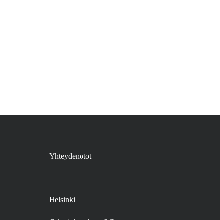
OTA YHTEYTTÄ
TILAA UUTISKIRJEEMME
Yhteydenotot
Helsinki