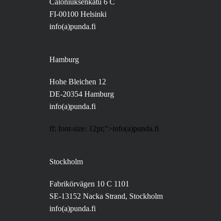
Caloniuksenkatu 6 C
FI-00100 Helsinki
info(a)punda.fi
Hamburg
Hohe Bleichen 12
DE-20354 Hamburg
info(a)punda.fi
ff; font-size: 12pt;”>info(a)punda.fi
Stockholm
Fabrikörvägen 10 C 1101
SE-13152 Nacka Strand, Stockholm
info(a)punda.fi