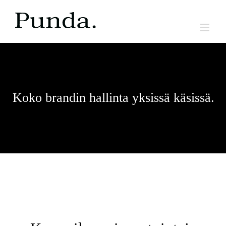
koulutusohjelma
Skip
to
content
Koko brandin hallinta yksissä käsissä.