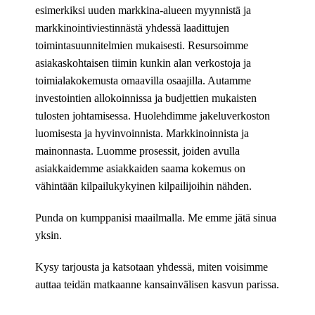
esimerkiksi uuden markkina-alueen myynnistä ja
markkinointiviestinnästä yhdessä laadittujen
toimintasuunnitelmien mukaisesti. Resursoimme
asiakaskohtaisen tiimin kunkin alan verkostoja ja
toimialakokemusta omaavilla osaajilla. Autamme
investointien allokoinnissa ja budjettien mukaisten
tulosten johtamisessa. Huolehdimme jakeluverkoston
luomisesta ja hyvinvoinnista. Markkinoinnista ja
mainonnasta. Luomme prosessit, joiden avulla
asiakkaidemme asiakkaiden saama kokemus on
vähintään kilpailukykyinen kilpailijoihin nähden.
Punda on kumppanisi maailmalla. Me emme jätä sinua
yksin.
Kysy tarjousta ja katsotaan yhdessä, miten voisimme
auttaa teidän matkaanne kansainvälisen kasvun parissa.